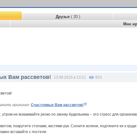
Друзья
( 20 )
Мне н
ых Вам рассветов!
13.08.2015 в 13:21
653
анить оригинал:
Счастливых Вам рассветов!
 утром не вскакивайте резко по звонку будильника – это стресс для организм
том, покрутите стопами, кистями рук. Согните колени, подтяните их к груди
лавно вставайте с постели.