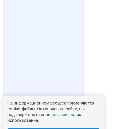
На информационном ресурсе применяются
Статистика портрета:
cookie-файлы. Оставаясь на сайте, вы
подтверждаете свое
согласие
на их
сейчас просматривают портрет - 0
использование.
зарегистрированные пользователи
посетившие портрет за 7 дней - 0