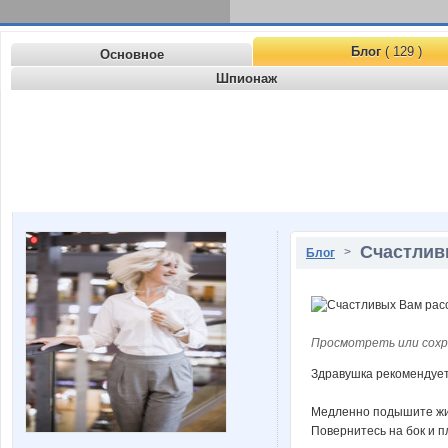
Блог
( 129 )
Основное
Шпионаж
Счастлив
>
Блог
Просмотреть или сохр
Здравушка рекомендует,
Медленно подышите живо
Повернитесь на бок и п