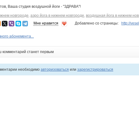
ов, Ваша студия воздушной йоги - "ЗДРАВА"!
нижнем новгороде
,
аэро йога в нижнем новгороде
,
воздушная йога в нижнем нов
Мне нравится
Добавлено со страницы:
http://ves
ного абонемента...
ш комментарий станет первым
мментарии необходимо
авторизоваться
или
зарегистрироваться