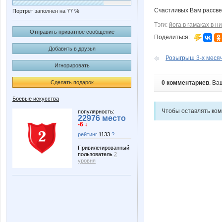
Счастливых Вам рассвет
Портрет заполнен на 77 %
Тэги:
йога в гамаках в 
Отправить приватное сообщение
Поделиться:
Добавить в друзья
Розыгрыш 3-х месяч
Игнорировать
Сделать подарок
0 комментариев
. Ва
Боевые искусства
Чтобы оставлять ко
популярность:
22976 место
-6 ↓
рейтинг
1133
?
Привилегированный
пользователь
2
уровня