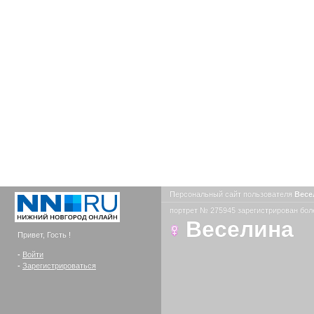
Персональный сайт пользователя
Весе
портрет № 275945 зарегистрирован боле
Веселина
Привет, Гость !
-
Войти
-
Зарегистрироваться