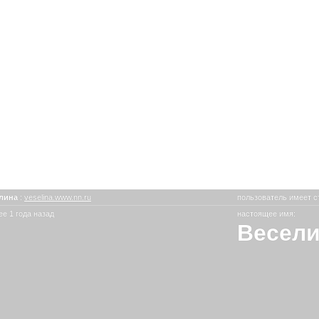
лина
:
veselina.www.nn.ru
пользователь имеет с
е 1 года назад
настоящее имя:
Весел