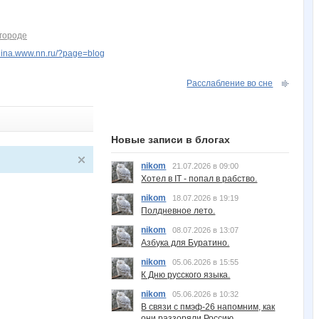
городе
elina.www.nn.ru/?page=blog
Расслабление во сне
Новые записи в блогах
nikom
21.07.2026 в 09:00
Хотел в IT - попал в рабство.
nikom
18.07.2026 в 19:19
Полдневное лето.
nikom
08.07.2026 в 13:07
Азбука для Буратино.
nikom
05.06.2026 в 15:55
К Дню русского языка.
nikom
05.06.2026 в 10:32
В связи с пмэф-26 напомним, как
они раззоряли Россию.