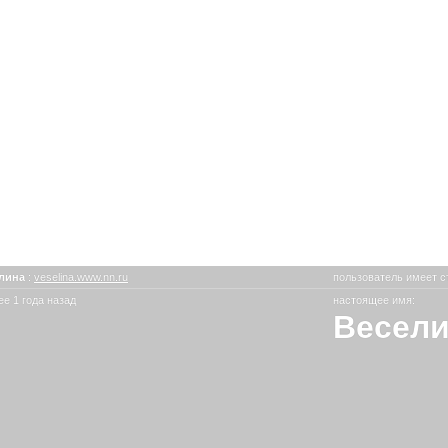
лина
:
veselina.www.nn.ru
пользователь имеет с
е 1 года назад
настоящее имя:
Весел