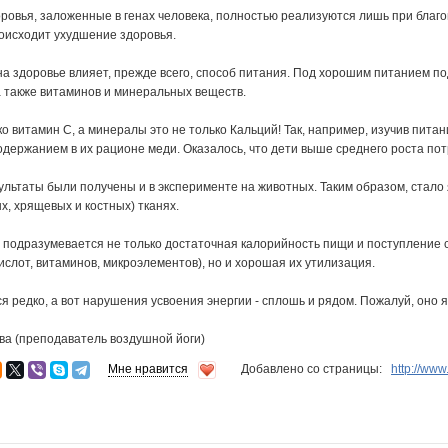
ровья, заложенные в генах человека, полностью реализуются лишь при благо
оисходит ухудшение здоровья.
а здоровье влияет, прежде всего, способ питания. Под хорошим питанием п
 а также витаминов и минеральных веществ.
ко витамин С, а минералы это не только Кальций! Так, например, изучив пита
одержанием в их рационе меди. Оказалось, что дети выше среднего роста по
льтаты были получены и в эксперименте на животных. Таким образом, стало 
, хрящевых и костных) тканях.
подразумевается не только достаточная калорийность пищи и поступление с 
ислот, витаминов, микроэлементов), но и хорошая их утилизация.
 редко, а вот нарушения усвоения энергии - сплошь и рядом. Пожалуй, оно 
ва (преподаватель воздушной йоги)
Мне нравится
Добавлено со страницы:
http://ww