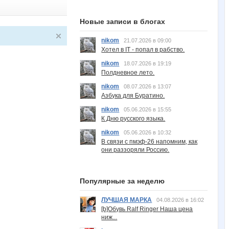
Новые записи в блогах
nikom
21.07.2026 в 09:00
Хотел в IT - попал в рабство.
nikom
18.07.2026 в 19:19
Полдневное лето.
nikom
08.07.2026 в 13:07
Азбука для Буратино.
nikom
05.06.2026 в 15:55
К Дню русского языка.
nikom
05.06.2026 в 10:32
В связи с пмэф-26 напомним, как
они раззоряли Россию.
Популярные за неделю
ЛУЧШАЯ МАРКА
04.08.2026 в 16:02
[b]Обувь Ralf Ringer Наша цена
ниж...