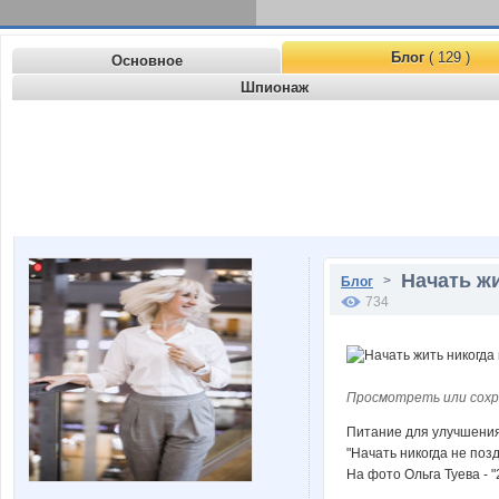
Блог
( 129 )
Основное
Шпионаж
Начать жи
>
Блог
734
Просмотреть или сохр
Питание для улучшения
"Начать никогда не поз
На фото Ольга Туева - "