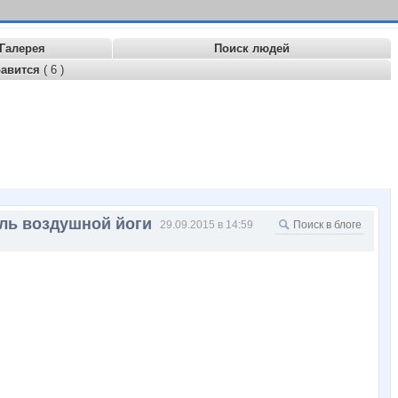
Галерея
Поиск людей
равится
( 6 )
ель воздушной йоги
29.09.2015 в 14:59