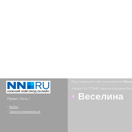
Персональный сайт пользователя
Весе
портрет № 275945 зарегистрирован боле
Веселина
Привет, Гость !
-
Войти
-
Зарегистрироваться