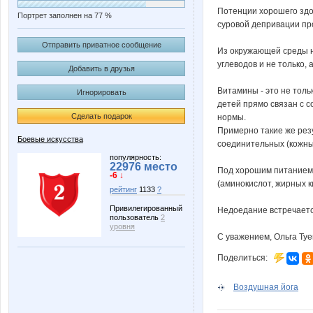
Потенции хорошего здо
Портрет заполнен на 77 %
суровой депривации пр
Отправить приватное сообщение
Из окружающей среды н
углеводов и не только,
Добавить в друзья
Витамины - это не толь
Игнорировать
детей прямо связан с с
Сделать подарок
нормы.
Примерно такие же резу
Боевые искусства
соединительных (кожных
популярность:
22976 место
Под хорошим питанием 
-6 ↓
(аминокислот, жирных к
рейтинг
1133
?
Привилегированный
Недоедание встречается
пользователь
2
уровня
С уважением, Ольга Туе
Поделиться:
Воздушная йога