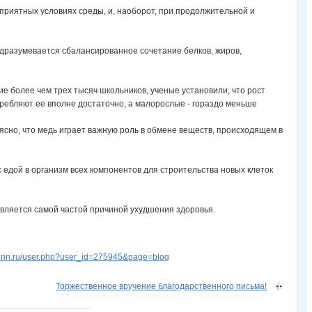
приятных условиях среды, и, наоборот, при продолжительной и
одразумевается сбалансированное сочетание белков, жиров,
ние более чем трех тысяч школьников, ученые установили, что рост
требляют ее вполне достаточно, а малорослые - гораздо меньше
ясно, что медь играет важную роль в обмене веществ, происходящем в
едой в организм всех компонентов для строительства новых клеток
является самой частой причиной ухудшения здоровья.
w.nn.ru/user.php?user_id=275945&page=blog
Торжественное вручение благодарственного письма!