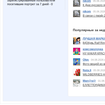
зарегистрированные пользователи
nikom
05.06.202
посетившие портрет за 7 дней - 0
К Дню русского 
nikom
05.06.202
В связи с пмэф-
Популярные за не
ЛУЧШАЯ МАРК
[b]Обувь Ralf Ri
комсомолочка
НУ КАКАЯ КРАСОТ
Olgs
04.08.2026 
Фото вещей из ки
Nata.li
05.08.202
WILDBERRIES Н
Мил@н@
01.08
ЕЛЛЕТТО!!!ДИК