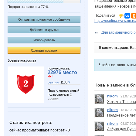
пищеварительные органы
защемления нервов в п
Портрет заполнен на 77 %
Поделиться:
Отправить приватное сообщение
http://veselina.www.nn.r
Добавить в друзья
Для гармоничного ра
Игнорировать
0 комментариев
. Ва
Сделать подарок
Боевые искусства
Чтобы оставлять ко
популярность:
22976 место
-6 ↓
рейтинг
1133
?
Новые записи в бл
Привилегированный
пользователь
2
nikom
21.07.202
уровня
Хотел в IT - поп
nikom
18.07.202
Полдневное лет
Статистика портрета:
nikom
08.07.202
Азбука для Бура
сейчас просматривают портрет - 0