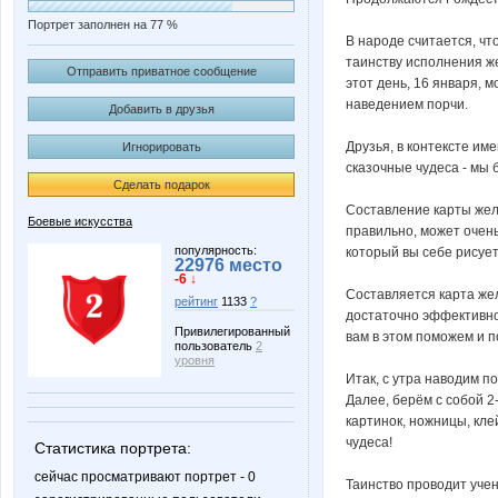
Портрет заполнен на 77 %
В народе считается, чт
таинству исполнения же
Отправить приватное сообщение
этот день, 16 января, м
наведением порчи.
Добавить в друзья
Друзья, в контексте им
Игнорировать
сказочные чудеса - мы 
Сделать подарок
Составление карты жела
Боевые искусства
правильно, может очень
популярность:
который вы себе рисует
22976 место
-6 ↓
Составляется карта же
рейтинг
1133
?
достаточно эффективно 
Привилегированный
вам в этом поможем и 
пользователь
2
уровня
Итак, с утра наводим п
Далее, берём с собой 2
картинок, ножницы, кле
чудеса!
Статистика портрета:
сейчас просматривают портрет - 0
Таинство проводит уче