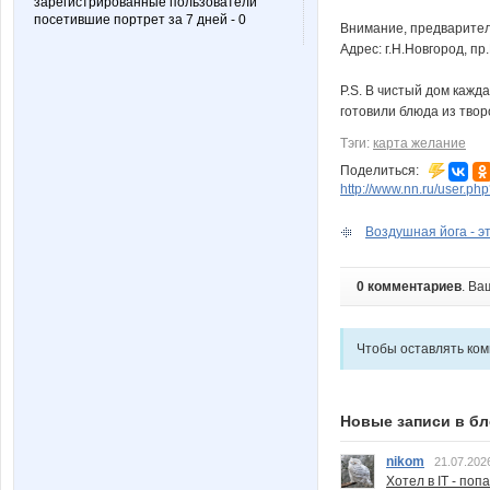
зарегистрированные пользователи
посетившие портрет за 7 дней - 0
Внимание, предварите
Адрес: г.Н.Новгород, пр
P.S. В чистый дом кажд
готовили блюда из твор
Тэги:
карта желание
Поделиться:
http://www.nn.ru/user.
Воздушная йога - э
0 комментариев
. Ва
Чтобы оставлять ко
Новые записи в бл
nikom
21.07.202
Хотел в IT - поп