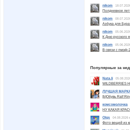
nikom
18.07.202
Полдневное лет
nikom
08.07.202
Азбука для Бура
nikom
05.06.202
К Дню русского 
nikom
05.06.202
В связи с пмэф-
Популярные за не
Nata.li
05.08.202
WILDBERRIES Н
ЛУЧШАЯ МАРК
[b]Обувь Ralf Ri
комсомолочка
НУ КАКАЯ КРАСОТ
Olgs
04.08.2026 
Фото вещей из ки