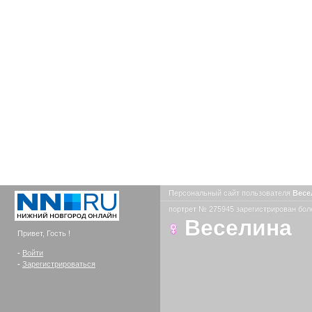
Персональный сайт пользователя
Весе
портрет № 275945 зарегистрирован боле
Веселина
Привет, Гость !
-
Войти
-
Зарегистрироваться