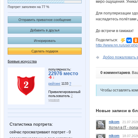
миро ощущения. Уникаль
Портрет заполнен на 77 %
Для популяризации здор
насладитесь полётами д
Отправить приватное сообщение
Добавить в друзья
До встречи в гамаках!
Поделиться:
Игнорировать
http://www.nn.ru/user.
Сделать подарок
Добро пожаловать в
Боевые искусства
популярность:
0 комментариев
. Ва
22976 место
-6 ↓
рейтинг
1133
?
Чтобы оставлять ко
Привилегированный
пользователь
2
уровня
Новые записи в бл
nikom
21.07.202
Статистика портрета:
Хотел в IT - поп
сейчас просматривают портрет - 0
nikom
18.07.202