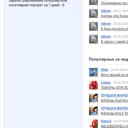
зарегистрированные пользователи
Полдневное лет
посетившие портрет за 7 дней - 0
nikom
08.07.202
Азбука для Бура
nikom
05.06.202
К Дню русского 
nikom
05.06.202
В связи с пмэф-
Популярные за не
Olgs
04.08.2026 
Фото вещей из ки
Lonza
05.08.2026
ТОВАРЫ ДЛЯ ДО
ЛУЧШАЯ МАРК
[b]Обувь Ralf Ri
ЛУЧШАЯ МАРК
[b]Обувь RALF RI
Nata.li
05.08.202
WILDBERRIES Н