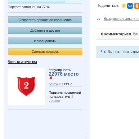
Поделиться:
Портрет заполнен на 77 %
Воздушная йога и 
Отправить приватное сообщение
Добавить в друзья
0 комментариев
. Ва
Игнорировать
Сделать подарок
Чтобы оставлять ко
Боевые искусства
популярность:
22976 место
-6 ↓
рейтинг
1133
?
Привилегированный
пользователь
2
уровня