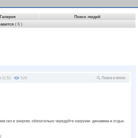
Галерея
Поиск людей
равится
( 6 )
в 11:52
526
в сил и энергии, обязательно чередуйте нагрузки- динамика и отдых.
е