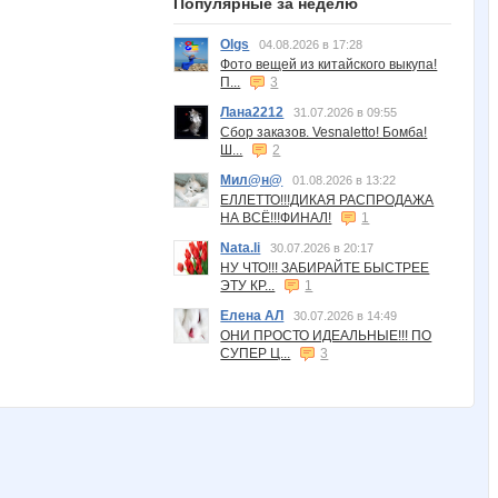
Популярные за неделю
Olgs
04.08.2026 в 17:28
Фото вещей из китайского выкупа!
П...
3
Лана2212
31.07.2026 в 09:55
Сбор заказов. Vesnaletto! Бомба!
Ш...
2
Мил@н@
01.08.2026 в 13:22
ЕЛЛЕТТО!!!ДИКАЯ РАСПРОДАЖА
НА ВСЁ!!!ФИНАЛ!
1
Nata.li
30.07.2026 в 20:17
НУ ЧТО!!! ЗАБИРАЙТЕ БЫСТРЕЕ
ЭТУ КР...
1
Елена АЛ
30.07.2026 в 14:49
ОНИ ПРОСТО ИДЕАЛЬНЫЕ!!! ПО
СУПЕР Ц...
3