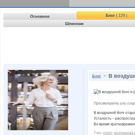
Блог
( 129 )
Основное
Шпионаж
В воздуш
>
Блог
Просмотреть или сохр
В воздушной йоге отдых
Усталость – распростра
Во время кратковремен
Тэги:
спорт
,
воздушная 