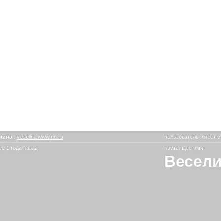
лина
:
veselina.www.nn.ru
пользователь имеет с
е 1 года назад
настоящее имя:
Весел