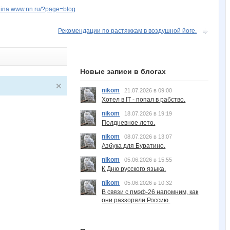
elina.www.nn.ru/?page=blog
Рекомендации по растяжкам в воздушной йоге.
Новые записи в блогах
nikom
21.07.2026 в 09:00
Хотел в IT - попал в рабство.
nikom
18.07.2026 в 19:19
Полдневное лето.
nikom
08.07.2026 в 13:07
Азбука для Буратино.
nikom
05.06.2026 в 15:55
К Дню русского языка.
nikom
05.06.2026 в 10:32
В связи с пмэф-26 напомним, как
они раззоряли Россию.