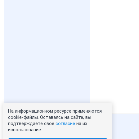
На информационном ресурсе применяются
Статистика портрета:
cookie-файлы. Оставаясь на сайте, вы
подтверждаете свое
согласие
на их
сейчас просматривают портрет - 0
использование.
зарегистрированные пользователи
посетившие портрет за 7 дней - 0