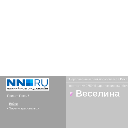
Персональный сайт пользователя
Весе
портрет № 275945 зарегистрирован боле
Веселина
Привет, Гость !
-
Войти
-
Зарегистрироваться