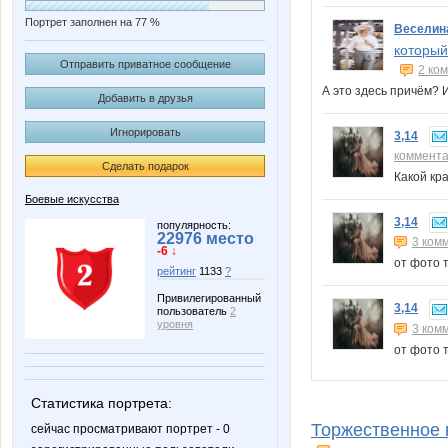
Портрет заполнен на 77 %
Веселин
который
Отправить приватное сообщение
2 ко
А это здесь причём?
Добавить в друзья
Игнорировать
3,14
коммент
Сделать подарок
Какой кр
Боевые искусства
3,14
популярность:
22976 место
3 ком
-6 ↓
от фото 
рейтинг
1133
?
Привилегированный
3,14
пользователь
2
уровня
3 ком
от фото 
Статистика портрета:
Торжественное 
сейчас просматривают портрет - 0