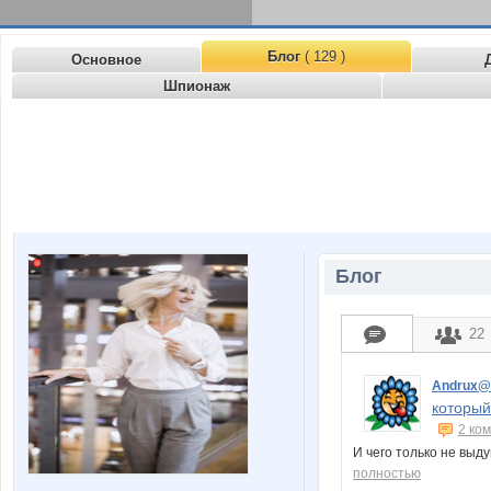
Блог
( 129 )
Основное
Шпионаж
Блог
22
Andrux@
который
2 ко
И чего только не выду
полностью